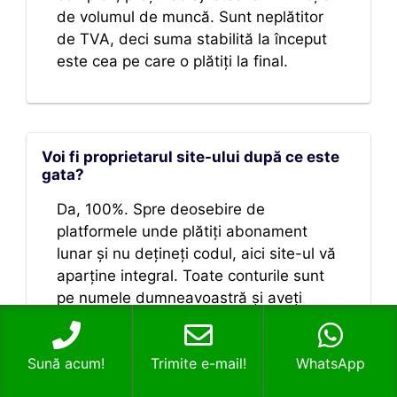
de volumul de muncă. Sunt neplătitor
de TVA, deci suma stabilită la început
este cea pe care o plătiți la final.
Voi fi proprietarul site-ului după ce este
gata?
Da, 100%. Spre deosebire de
platformele unde plătiți abonament
lunar și nu dețineți codul, aici site-ul vă
aparține integral. Toate conturile sunt
pe numele dumneavoastră și aveți
control total asupra fișierelor și bazei
de date.
Sună acum!
Trimite e-mail!
WhatsApp