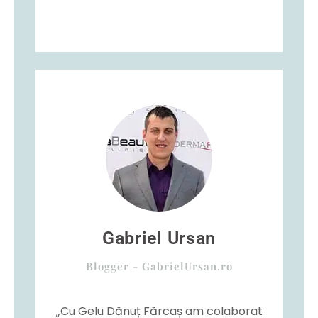
Gabriel Ursan
Blogger - GabrielUrsan.ro
„Cu Gelu Dănuț Fărcaș am colaborat