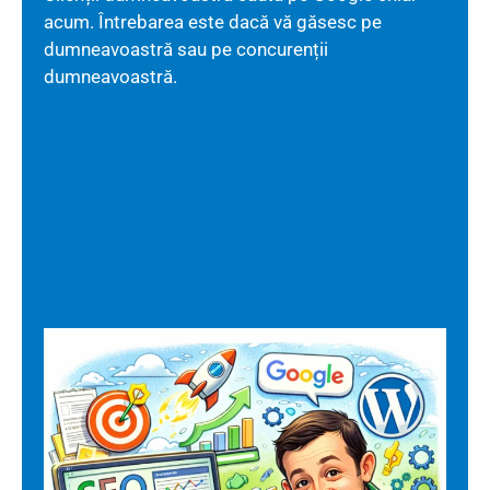
acum. Întrebarea este dacă vă găsesc pe
dumneavoastră sau pe concurenții
dumneavoastră.