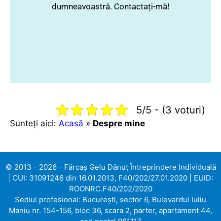
dumneavoastră. Contactați-mă!
5/5 - (3 voturi)
Sunteți aici:
Acasă
»
Despre mine
© 2013 - 2026 - Fărcaș Gelu Dănuț Întreprindere Individuală
| CUI: 31091246 din 16.01.2013, F40/202/27.01.2020 | EUID:
ROONRC.F40/202/2020
Sediul profesional: București, sector 6, Bulevardul Iuliu
Maniu nr. 154-156, bloc 36, scara 2, parter, apartament 44,