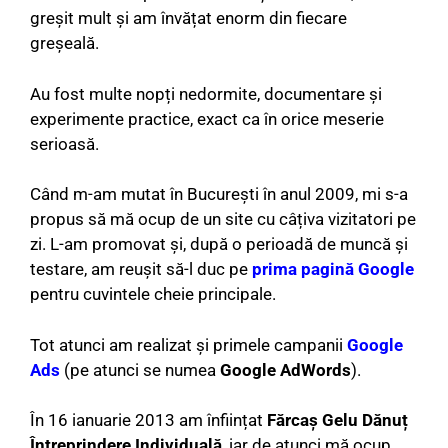
greșit mult și am învățat enorm din fiecare
greșeală.
Au fost multe nopți nedormite, documentare și
experimente practice, exact ca în orice meserie
serioasă.
Când m-am mutat în București în anul 2009, mi s-a
propus să mă ocup de un site cu câțiva vizitatori pe
zi. L-am promovat și, după o perioadă de muncă și
testare, am reușit să-l duc pe
prima pagină Google
pentru cuvintele cheie principale.
Tot atunci am realizat și primele campanii
Google
Ads
(pe atunci se numea
Google AdWords
).
În 16 ianuarie 2013 am înființat
Fărcaș Gelu Dănuț
Întreprindere Individuală
, iar de atunci mă ocup