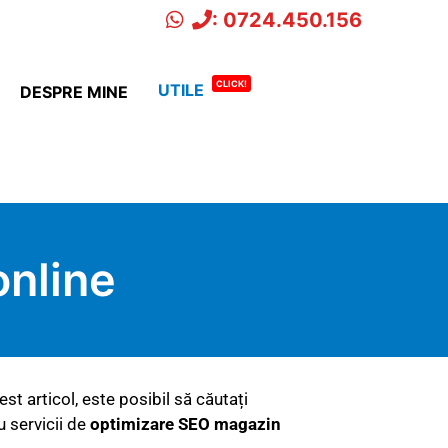
: 0724.450.156
CLICK!
UTILE
DESPRE MINE
nline
est articol, este posibil să căutați
u servicii de
optimizare SEO magazin