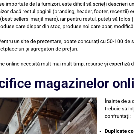
importate de la furnizori, este dificil să scrieți descrieri u
nizor dacă restul paginii (branding, header, footer, recenzii) 
st-sellers, marjă mare), iar pentru restul, puteți să folosiți 
oduse care dispar din stoc, produse noi care apar, modificări
entru un site de prezentare, poate concurați cu 50-100 de si
tplace-uri și agregatori de prețuri.
 online necesită mult mai mult timp, resurse și expertiză de
cifice magazinelor onl
Înainte de a
trebuie să în
confruntați:
Duplicate co