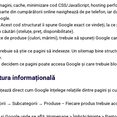
gini, cache, minimizare cod CSS/JavaScript, hosting perfo
rte din cumpărătorii online navighează de pe telefon, iar d
oogle.
Acest cod structurat îi spune Google exact ce vindeți, la ce p
căutări (steluțe, preț, disponibilitate).
e de produse (culori, mărimi), trebuie să spuneți Google car
ebuie să știe ce pagini să indexeze. Un sitemap bine structu
e.
 decidem ce pagini poate accesa Google și care trebuie bloca
ctura informațională
nțează direct cum Google înțelege relațiile dintre pagini și cu
ii → Subcategorii → Produse – Fiecare produs trebuie acces
i și Google unde se află: Homepage > Îmbrăcăminte > Pantofi