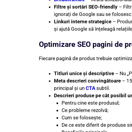
Filtre și sortări SEO-friendly
– Filt
ignorați de Google sau se folosesc t
Linkuri interne strategice
– Produse
și ajută Google să înțeleagă relațiil
Optimizare SEO pagini de p
Fiecare pagină de produs trebuie optimizat
Titluri unice și descriptive
– Nu „Pr
Meta descrieri convingătoare
– 150
principal și un
CTA
subtil.
Descrieri produse pe cât posibil u
Pentru cine este produsul;
Ce probleme rezolvă;
Cum se folosește;
De ce este diferit de produse si