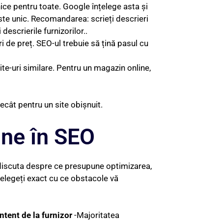
nice pentru toate. Google înțelege asta și
este unic. Recomandarea: scrieți descrieri
descrierile furnizorilor..
 de preț. SEO-ul trebuie să țină pasul cu
te-uri similare. Pentru un magazin online,
cât pentru un site obișnuit.
ine în SEO
 discuta despre ce presupune optimizarea,
țelegeți exact cu ce obstacole vă
ntent de la furnizor
-Majoritatea