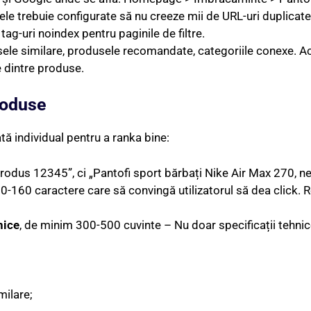
rele trebuie configurate să nu creeze mii de URL-uri duplicat
ag-uri noindex pentru paginile de filtre.
le similare, produsele recomandate, categoriile conexe. Aces
e dintre produse.
roduse
ă individual pentru a ranka bine:
odus 12345”, ci „Pantofi sport bărbați Nike Air Max 270, ne
-160 caractere care să convingă utilizatorul să dea click. 
nice
, de minim 300-500 cuvinte – Nu doar specificații tehni
milare;