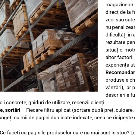
magazinelor 
direct de la 
zeci sau sute
nu penalizea
dificultăți î
rezultate pen
situație, mot
altor factori:
experiența uti
Recomandar
produsele ch
vânzări), iar
descrierile f
ii concrete, ghiduri de utilizare, recenzii clienți.
e, sortări
– Fiecare filtru aplicat (sortare după preț, culoar
ngeți cu mii de pagini duplicate indexate, ceea ce risipește 
Ce faceți cu paginile produselor care nu mai sunt în stoc? Le 