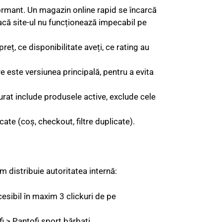
rmant. Un magazin online rapid se încarcă
acă site-ul nu funcționează impecabil pe
reț, ce disponibilitate aveți, ce rating au
e este versiunea principală, pentru a evita
rat include produsele active, exclude cele
te (coș, checkout, filtre duplicate).
m distribuie autoritatea internă:
ibil în maxim 3 clickuri de pe
 > Pantofi sport bărbați.