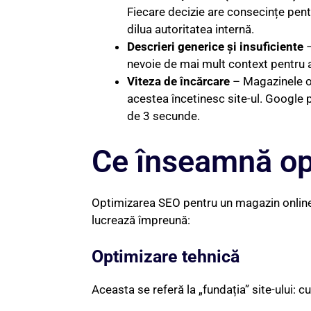
Fiecare decizie are consecințe pentr
dilua autoritatea internă.
Descrieri generice și insuficiente
–
nevoie de mai mult context pentru a
Viteza de încărcare
– Magazinele onl
acestea încetinesc site-ul. Google p
de 3 secunde.
Ce înseamnă op
Optimizarea SEO pentru un magazin online n
lucrează împreună:
Optimizare tehnică
Aceasta se referă la „fundația” site-ului: