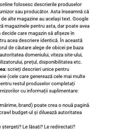
online folosesc descrierile produselor
furnizor sau producător. Asta înseamnă că
 de alte magazine au același text. Google
ză magazinele pentru asta, dar poate avea
n a decide care magazin să afișeze în
tru acea descriere identică. În această
orul de căutare alege de obicei pe baza
 autoritatea domeniului, viteza site-ului,
lizatorului, prețul, disponibilitatea etc.
ea
: scrieți descrieri unice pentru
eie (cele care generează cele mai multe
 pentru restul produselor completați
urnizorilor cu informații suplimentare:
e, mărime, brand) poate crea o nouă pagină.
crawl budget-ul și diluează autoritatea
ștergeți? Le lăsați? Le redirectați?