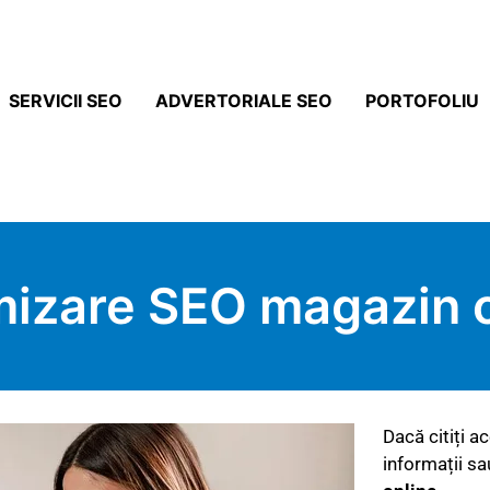
SERVICII SEO
ADVERTORIALE SEO
PORTOFOLIU
mizare SEO magazin o
Dacă citiți ac
informații sa