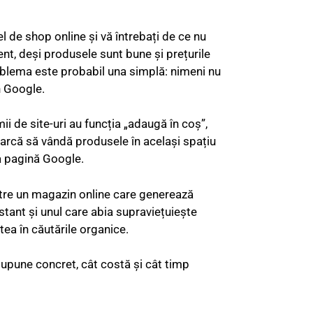
el de shop online și vă întrebați de ce nu
ient, deși produsele sunt bune și prețurile
blema este probabil una simplă: nimeni nu
n Google.
ii de site-uri au funcția „adaugă în coș”,
earcă să vândă produsele în același spațiu
a pagină Google.
ntre un magazin online care generează
tant și unul care abia supraviețuiește
atea în căutările organice.
upune concret, cât costă și cât timp