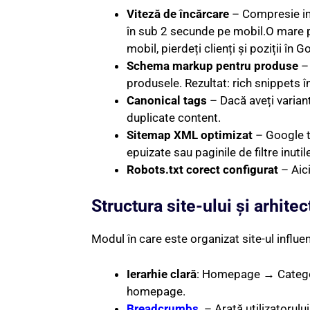
Viteză de încărcare
– Compresie ima
în sub 2 secunde pe mobil.O mare pa
mobil, pierdeți clienți și poziții în G
Schema markup pentru produse
– 
produsele. Rezultat: rich snippets în 
Canonical tags
– Dacă aveți variant
duplicate content.
Sitemap XML optimizat
– Google tr
epuizate sau paginile de filtre inutil
Robots.txt corect configurat
– Aici
Structura site-ului și arhite
Modul în care este organizat site-ul influe
Ierarhie clară
: Homepage → Categor
homepage.
Breadcrumbs
– Arată utilizatorulu