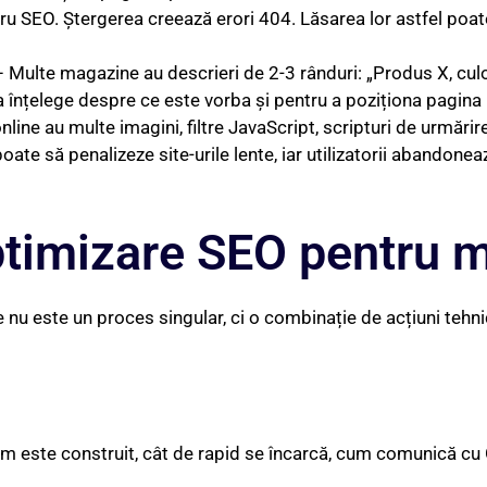
u SEO. Ștergerea creează erori 404. Lăsarea lor astfel poate 
 Multe magazine au descrieri de 2-3 rânduri: „Produs X, cul
 înțelege despre ce este vorba și pentru a poziționa pagina 
ine au multe imagini, filtre JavaScript, scripturi de urmărire
oate să penalizeze site-urile lente, iar utilizatorii abandone
timizare SEO pentru m
u este un proces singular, ci o combinație de acțiuni tehnic
 cum este construit, cât de rapid se încarcă, cum comunică cu