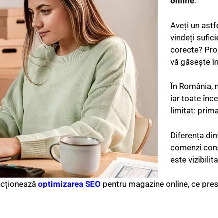
online
.
Aveți un astf
vindeți sufic
corecte? Pro
vă găsește î
În România, m
iar toate înc
limitat: prim
Diferența di
comenzi cons
este vizibilit
uncționează
optimizarea SEO
pentru magazine online, ce pres